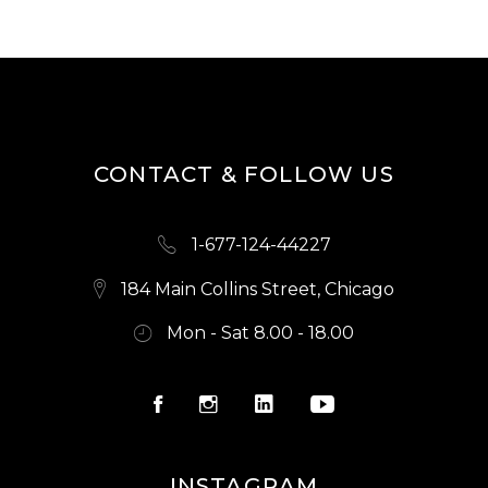
S
N
A
V
I
CONTACT & FOLLOW US
G
A
1-677-124-44227
T
184 Main Collins Street, Chicago
I
Mon - Sat 8.00 - 18.00
O
N
INSTAGRAM