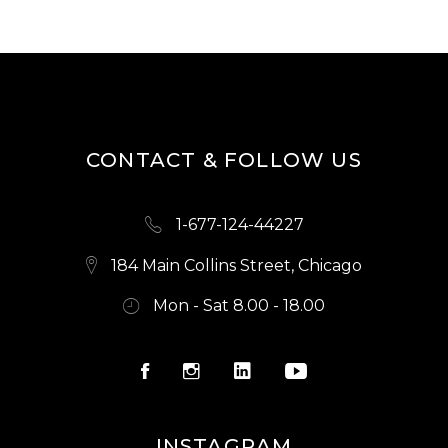
S
N
A
V
I
CONTACT & FOLLOW US
G
A
1-677-124-44227
T
184 Main Collins Street, Chicago
I
Mon - Sat 8.00 - 18.00
O
N
INSTAGRAM